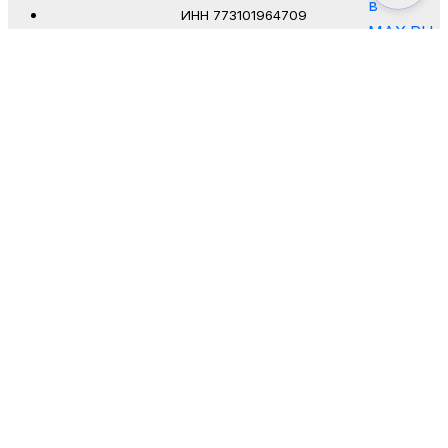
ИНН 773101964709
0%
Когда будет удобно Вам позвонить?
--
:
--
Имя
Телефон
Нажимая на кнопку, вы даете согласие на обработку