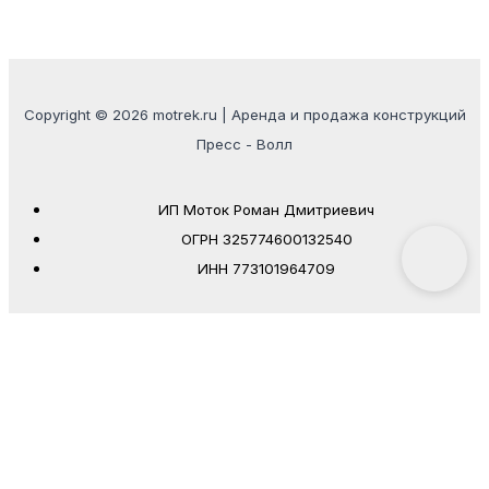
Copyright © 2026 motrek.ru | Аренда и продажа конструкций
Пресс - Волл
ИП Моток Роман Дмитриевич
ОГРН 325774600132540
ИНН 773101964709
0%
Когда будет удобно Вам позвонить?
--
:
--